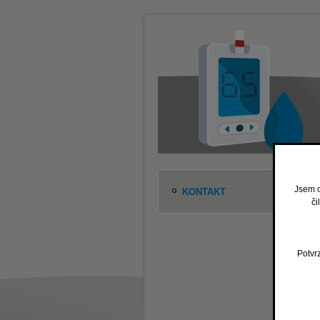
Jsem o
KONTAKT
či
Potvrz