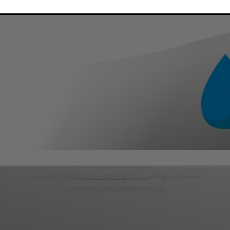
Copyright © 2013
GALÉN - SYMPOSION s.r.o.
, All Rights Reserved
tvorba www stránek People For Net a.s.